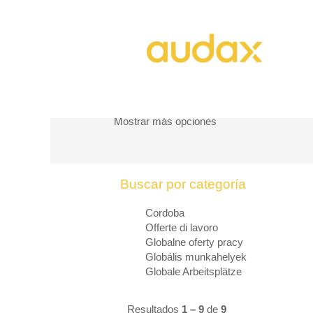
(
Inicio
|
Ver todas las ofertas de trabajo
a
Buscar por palabra clave
Mostrar más opciones
Buscar por categoría
Cordoba
Offerte di lavoro
Globalne oferty pracy
Globális munkahelyek
Globale Arbeitsplätze
Resultados
1 – 9
de
9