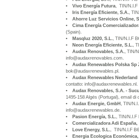
• Vivo Energía Futura
, TIN/N.I.F
• Iris Energía Eficiente, S.A.
, TIN
• Ahorre Luz Servicios Online, S
• Cima Energía Comercializadora
(Spain).
• Masqluz 2020, S.L.
, TIN/N.I.F B
• Neon Energía Eficiente, S.L.
, 
• Audax Renovables, S.A.
, TIN/N
info@audaxrenovables.com.
• Audax Renewables Polska Sp Z
bok@audaxrenewables.pl.
• Audax Renewables Nederland 
contatto: info@audaxrenewables.nl.
• Audax Renovables, S.A. - Sucu
1495-158 Algés (Portugal), email di
• Audax Energie, GmbH
, TIN/N.
info@audaxrenewables.de.
• Pasion Energía, S.L.
, TIN/N.I.F
• Comercializadora Adi España, 
• Love Energy, S.L.
, TIN/N.I.F B6
• Energia Ecologica Económica, 