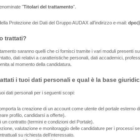
denominate "
Titolari del trattamento
".
 della Protezione dei Dati del Gruppo AUDAX all’indirizzo e-mail:
dpo@
 trattati?
trattamento saranno quelli che ci fornisci tramite i vari moduli presenti su
ontatto, dati relativi a caratteristiche personali, dati accademici, professi
rnita al momento della candidatura.
tati i tuoi dati personali e qual è la base giuridi
tuoi dati personali per i seguenti scopi:
comporta la creazione di un account come utente del portale esterno d
are profilo, candidarsi a offerte).
 un contratto (termini e condizioni del Portale).
cezione, valutazione e monitoraggio delle candidature per i processi sele
trattuali su richiesta dell’interessato.