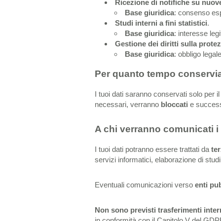
Ricezione di notifiche su nuove
Base giuridica
: consenso esp
Studi interni a fini statistici
.
Base giuridica
: interesse leg
Gestione dei diritti sulla protez
Base giuridica
: obbligo lega
Per quanto tempo conserviam
I tuoi dati saranno conservati solo per i
necessari, verranno
bloccati
e succes
A chi verranno comunicati i 
I tuoi dati potranno essere trattati da
te
servizi informatici, elaborazione di studi 
Eventuali comunicazioni verso
enti pub
Non sono previsti trasferimenti inter
in conformità con il Capitolo V del GDP