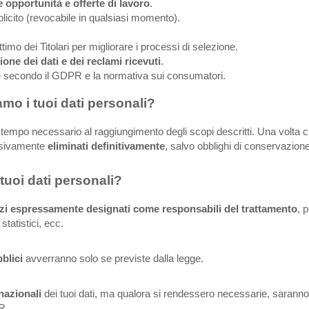
 opportunità e offerte di lavoro
.
licito (revocabile in qualsiasi momento).
ittimo dei Titolari per migliorare i processi di selezione.
ione dei dati e dei reclami ricevuti
.
le secondo il GDPR e la normativa sui consumatori.
o i tuoi dati personali?
l tempo necessario al raggiungimento degli scopi descritti. Una volta ch
sivamente
eliminati definitivamente
, salvo obblighi di conservazione 
tuoi dati personali?
rzi espressamente designati come responsabili del trattamento
, 
statistici, ecc.
blici
avverranno solo se previste dalla legge.
nazionali
dei tuoi dati, ma qualora si rendessero necessarie, saranno
R.