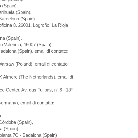
 (Spain).
rihuela (Spain).
arcelona (Spain).
oficina 8. 26001, Logroño, La Rioja
na (Spain).
o Valencia, 46007 (Spain).
adalona (Spain), email di contatto:
arsaw (Poland), email di contatto:
 Almere (The Netherlands), email di
e Center, Av. das Tulipas, nº 6 - 18º,
ermany), email di contatto:
).
 Córdoba (Spain),
a (Spain).
 planta 7C - Badalona (Spain)