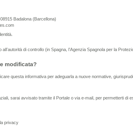
, 08915 Badalona (Barcellona)
les.com
entità.
mo all'autorità di controllo (in Spagna, l’Agenzia Spagnola per la Prote
re modificata?
 modificare questa informativa per adeguarla a nuove normative, giurisprud
, sarai avvisato tramite il Portale o via e-mail, per permetterti di eserc
la privacy