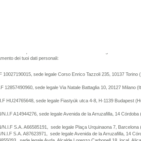
 come vengono raccolte, gestite, utilizzate e protette le informazioni
tale
").
ttamento dei tuoi dati personali?
I.F A-62338827, con sede in C/Electrònica 19, 7C, 08915 Badalona (Bar
nformazioni personali raccolte tramite il Portale congiuntamente alle 
mento dei tuoi dati personali:
.F 10027190015, sede legale Corso Enrico Tazzoli 235, 10137 Torino (It
I.F 12857490960, sede legale Via Natale Battaglia 10, 20127 Milano (Ita
.I.F HU24765648, sede legale Fiastyúk utca 4-8, H-1139 Budapest (Hun
/N.I.F A14944276, sede legale Avenida de la Arruzafilla, 14 Córdoba (
N/N.I.F S.A. A66585191, sede legale Plaça Urquinaona 7, Barcelona 
N/N.I.F S.A. A87623971, sede legale Avenida de la Arruzafilla, 14 Cór
4855093, sede legale Avda. Alcalde Lorenzo Carbonell 18, local, Alica