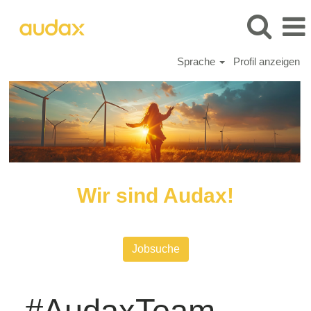
Sprache
Profil anzeigen
Wir
sind
Audax
Wir sind Audax!
Jobsuche
#AudaxTeam